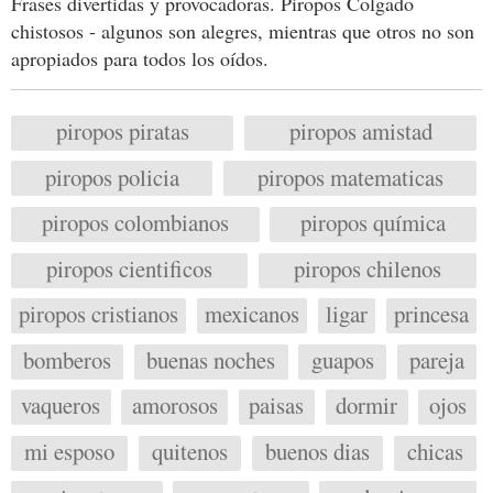
Frases divertidas y provocadoras. Piropos Colgado
chistosos - algunos son alegres, mientras que otros no son
apropiados para todos los oídos.
piropos piratas
piropos amistad
piropos policia
piropos matematicas
piropos colombianos
piropos química
piropos cientificos
piropos chilenos
piropos cristianos
mexicanos
ligar
princesa
bomberos
buenas noches
guapos
pareja
vaqueros
amorosos
paisas
dormir
ojos
mi esposo
quitenos
buenos dias
chicas