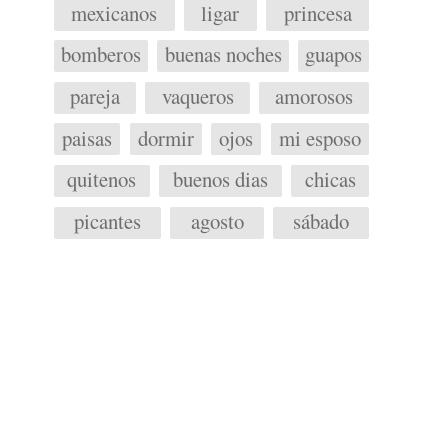
mexicanos
ligar
princesa
bomberos
buenas noches
guapos
pareja
vaqueros
amorosos
paisas
dormir
ojos
mi esposo
quitenos
buenos dias
chicas
picantes
agosto
sábado