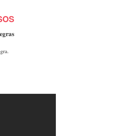
SOS
negras
gra.