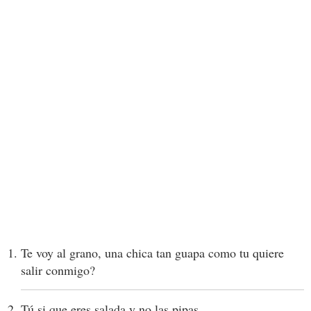
Te voy al grano, una chica tan guapa como tu quiere
salir conmigo?
Tú si que eres salada y no las pipas