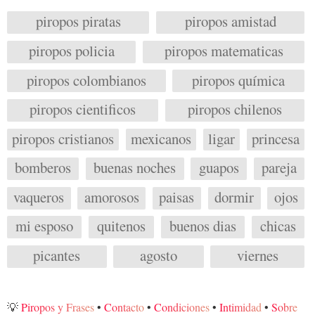
piropos piratas
piropos amistad
piropos policia
piropos matematicas
piropos colombianos
piropos química
piropos cientificos
piropos chilenos
piropos cristianos
mexicanos
ligar
princesa
bomberos
buenas noches
guapos
pareja
vaqueros
amorosos
paisas
dormir
ojos
mi esposo
quitenos
buenos dias
chicas
picantes
agosto
viernes
💡
Piropos y Frases
•
Contacto
•
Condiciones
•
Intimidad
•
Sobre