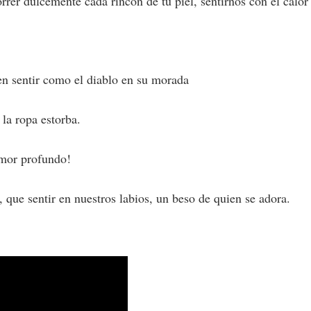
rrer dulcemente cada rincón de tu piel, sentirnos con el calor
en sentir como el diablo en su morada
 la ropa estorba.
amor profundo!
 que sentir en nuestros labios, un beso de quien se adora.