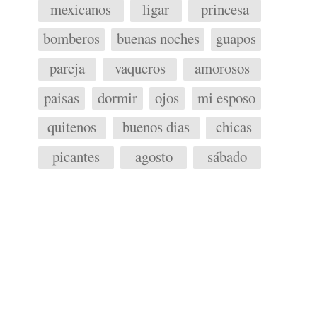
mexicanos
ligar
princesa
bomberos
buenas noches
guapos
pareja
vaqueros
amorosos
paisas
dormir
ojos
mi esposo
quitenos
buenos dias
chicas
picantes
agosto
sábado