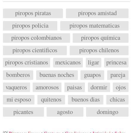
piropos piratas
piropos amistad
piropos policia
piropos matematicas
piropos colombianos
piropos química
piropos cientificos
piropos chilenos
piropos cristianos
mexicanos
ligar
princesa
bomberos
buenas noches
guapos
pareja
vaqueros
amorosos
paisas
dormir
ojos
mi esposo
quitenos
buenos dias
chicas
picantes
agosto
domingo