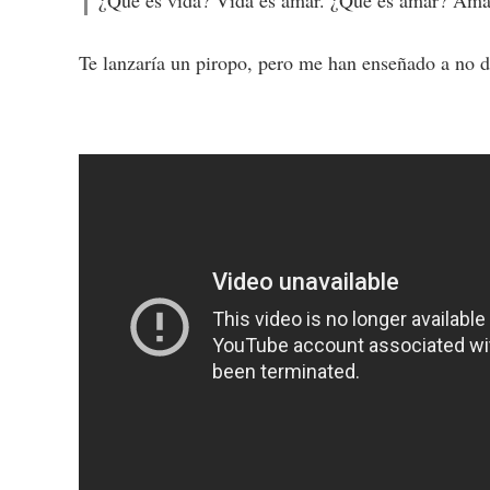
¿Qué es vida? Vida es amar. ¿Qué es amar? Amar 
Te lanzaría un piropo, pero me han enseñado a no d