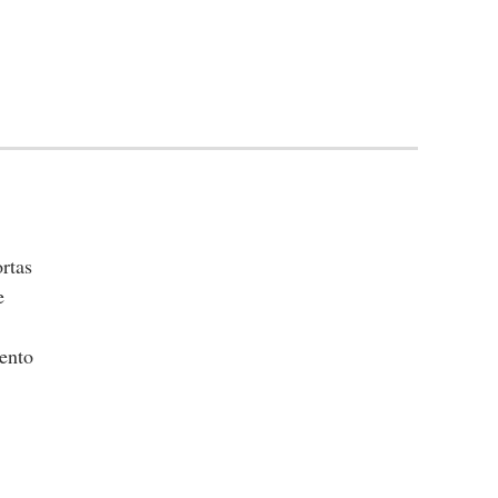
rtas
e
,
mento