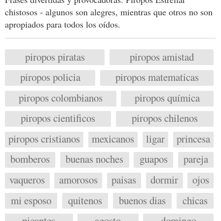
chistosos - algunos son alegres, mientras que otros no son
apropiados para todos los oídos.
piropos piratas
piropos amistad
piropos policia
piropos matematicas
piropos colombianos
piropos química
piropos cientificos
piropos chilenos
piropos cristianos
mexicanos
ligar
princesa
bomberos
buenas noches
guapos
pareja
vaqueros
amorosos
paisas
dormir
ojos
mi esposo
quitenos
buenos dias
chicas
picantes
agosto
domingo