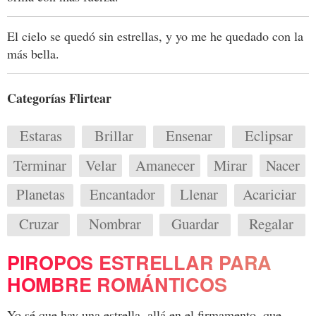
El cielo se quedó sin estrellas, y yo me he quedado con la
más bella.
Categorías Flirtear
Estaras
Brillar
Ensenar
Eclipsar
Terminar
Velar
Amanecer
Mirar
Nacer
Planetas
Encantador
Llenar
Acariciar
Cruzar
Nombrar
Guardar
Regalar
PIROPOS ESTRELLAR PARA
HOMBRE ROMÁNTICOS
Yo sé que hay una estrella, allá en el firmamento, que