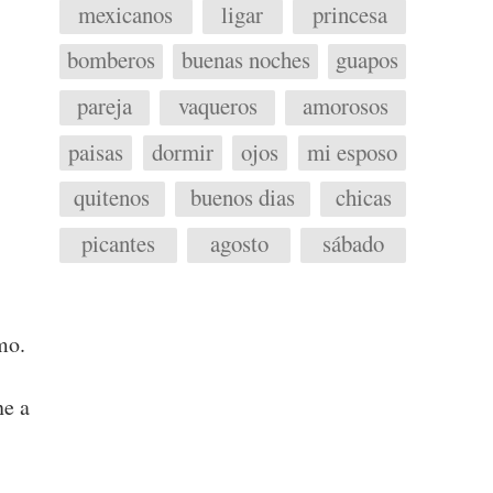
mexicanos
ligar
princesa
bomberos
buenas noches
guapos
pareja
vaqueros
amorosos
paisas
dormir
ojos
mi esposo
quitenos
buenos dias
chicas
picantes
agosto
sábado
mo.
ne a